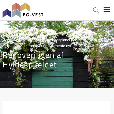
gå til indhold
Byggeri
Renoveringer og helhedsplaner
Hyldespjældet renovering
Seneste nyt
Renoveringen af
Hyldespjældet