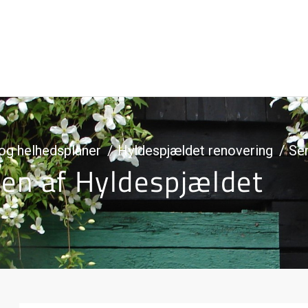
og helhedsplaner
Hyldespjældet renovering
Sen
en af Hyldespjældet