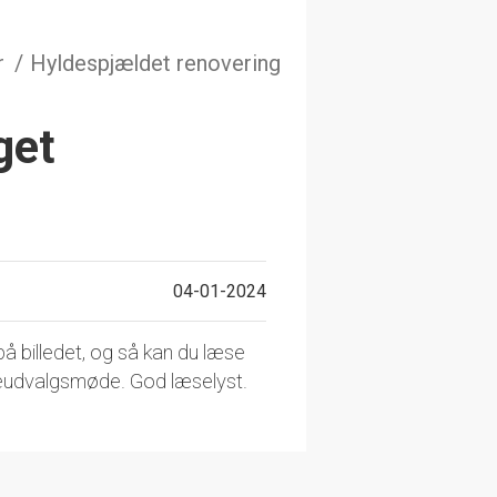
r
Hyldespjældet renovering
get
04-01-2024
å billedet, og så kan du læse
eudvalgsmøde. God læselyst.