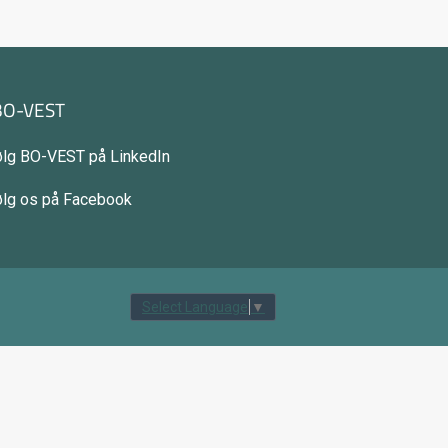
BO-VEST
ølg BO-VEST på LinkedIn
ølg os på Facebook
tilbage til toppen
Select Language
▼