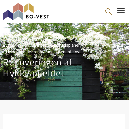
gå til indhold
Byggeri
Renoveringer og helhedsplaner
Hyldespjældet renovering
Seneste nyt
Renoveringen af
Hyldespjældet