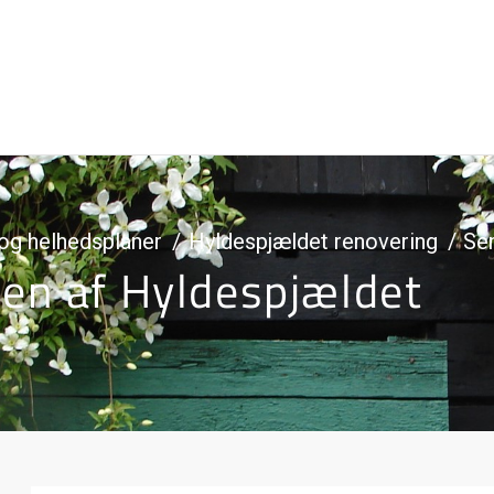
og helhedsplaner
Hyldespjældet renovering
Sen
en af Hyldespjældet