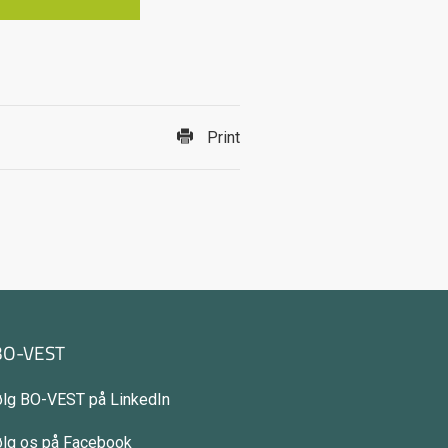
Print
BO-VEST
ølg BO-VEST på LinkedIn
ølg os på Facebook