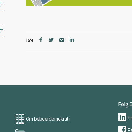
Del
Følg 
F
Om beboerdemokrati
F