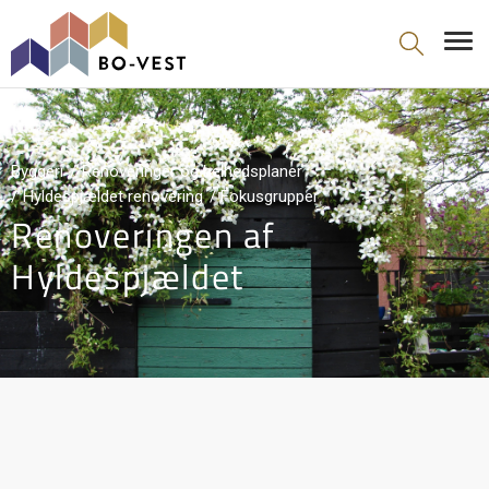
gå til indhold
Byggeri
Renoveringer og helhedsplaner
Hyldespjældet renovering
Fokusgrupper
Renoveringen af
Hyldespjældet