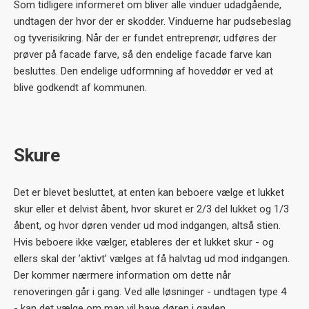
Som tidligere informeret om bliver alle vinduer udadgående,
undtagen der hvor der er skodder. Vinduerne har pudsebeslag
og tyverisikring. Når der er fundet entreprenør, udføres der
prøver på facade farve, så den endelige facade farve kan
besluttes. Den endelige udformning af hoveddør er ved at
blive godkendt af kommunen.
Skure
Det er blevet besluttet, at enten kan beboere vælge et lukket
skur eller et delvist åbent, hvor skuret er 2/3 del lukket og 1/3
åbent, og hvor døren vender ud mod indgangen, altså stien.
Hvis beboere ikke vælger, etableres der et lukket skur - og
ellers skal der ’aktivt’ vælges at få halvtag ud mod indgangen.
Der kommer nærmere information om dette når
renoveringen går i gang. Ved alle løsninger - undtagen type 4
- kan det vælge om man vil have døren i gavlen.