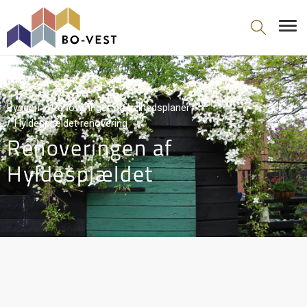
gå til indhold
Byggeri
Renoveringer og helhedsplaner
Hyldespjældet renovering
Renoveringen af
Hyldespjældet