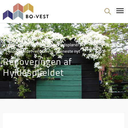
gå til indhold
Byggeri
Renoveringer og helhedsplaner
Hyldespjældet renovering
Seneste nyt
Renoveringen af
Hyldespjældet