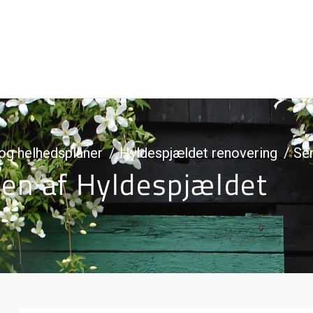
og helhedsplaner
Hyldespjældet renovering
Sen
en af Hyldespjældet