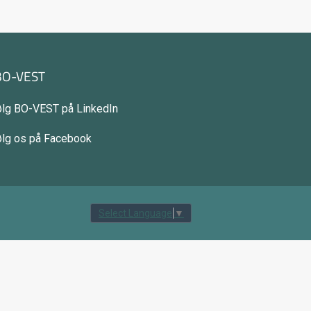
BO-VEST
ølg BO-VEST på LinkedIn
ølg os på Facebook
tilbage til toppen
Select Language
▼