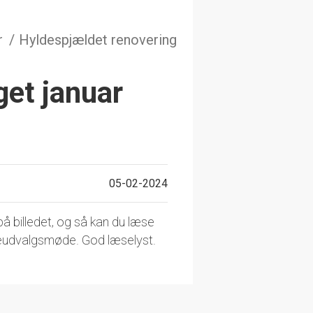
r
Hyldespjældet renovering
et januar
05-02-2024
å billedet, og så kan du læse
eudvalgsmøde. God læselyst.