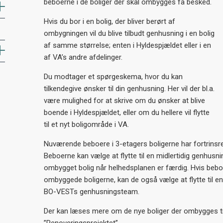
beboerne i de boliger der skal ombygges få besked.
Hvis du bor i en bolig, der bliver berørt af
ombygningen vil du blive tilbudt genhusning i en bolig
af samme størrelse; enten i Hyldespjældet eller i en
af VA’s andre afdelinger.
Du modtager et spørgeskema, hvor du kan
tilkendegive ønsker til din genhusning. Her vil der bl.a.
være mulighed for at skrive om du ønsker at blive
boende i Hyldespjældet, eller om du hellere vil flytte
til et nyt boligområde i VA.
Nuværende beboere i 3-etagers boligerne har fortrinsre
Beboerne kan vælge at flytte til en midlertidig genhusning
ombygget bolig når helhedsplanen er færdig. Hvis bebo
ombyggede boligerne, kan de også vælge at flytte til e
BO-VESTs genhusningsteam.
Der kan læses mere om de nye boliger der ombygges ti