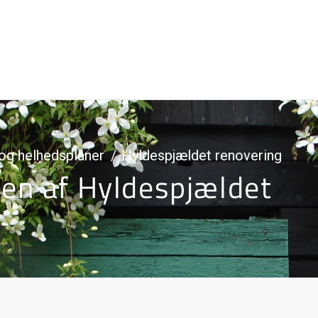
og helhedsplaner
Hyldespjældet renovering
en af Hyldespjældet