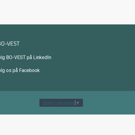
BO-VEST
ølg BO-VEST på LinkedIn
ølg os på Facebook
tilbage til toppen
Select Language
▼