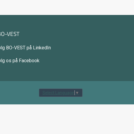
BO-VEST
ølg BO-VEST på LinkedIn
ølg os på Facebook
tilbage til toppen
Select Language
▼