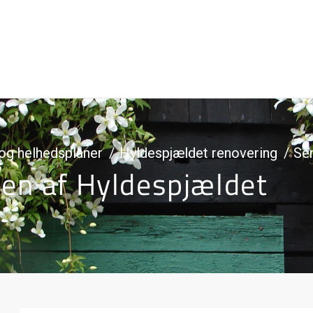
og helhedsplaner
Hyldespjældet renovering
Sen
en af Hyldespjældet